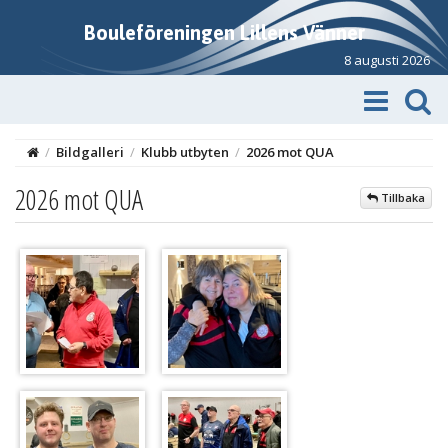
Bouleföreningen Lillens Vänner
8 augusti 2026
/
Bildgalleri
/
Klubb utbyten
/
2026 mot QUA
2026 mot QUA
Tillbaka