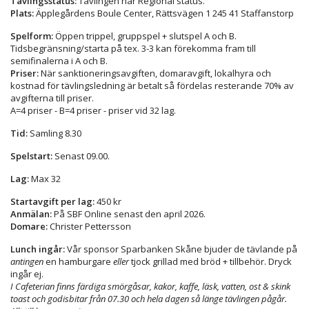
Tävlingsstatus:
Tävlingen har Regional status.
Plats:
Äpplegårdens Boule Center, Rättsvägen 1 245 41 Staffanstorp
Spelform:
Öppen trippel, gruppspel + slutspel A och B.
Tidsbegränsning/starta på tex. 3-3 kan förekomma fram till
semifinalerna i A och B.
Priser:
När sanktioneringsavgiften, domaravgift, lokalhyra och
kostnad för tävlingsledning är betalt så fördelas resterande 70% av
avgifterna till priser.
A=4 priser - B=4 priser - priser vid 32 lag.
Tid:
Samling 8.30
Spelstart:
Senast 09.00.
Lag:
Max 32
Startavgift per lag:
450 kr
Anmälan:
På SBF Online senast den april 2026.
Domare:
Christer Pettersson
Lunch ingår:
Vår sponsor Sparbanken Skåne bjuder de tävlande på
antingen
en hamburgare
eller
tjock grillad med bröd + tillbehör. Dryck
ingår ej.
I Cafeterian finns färdiga smörgåsar, kakor, kaffe, läsk, vatten, ost & skink
toast och godisbitar från 07.30 och hela dagen så länge tävlingen pågår.